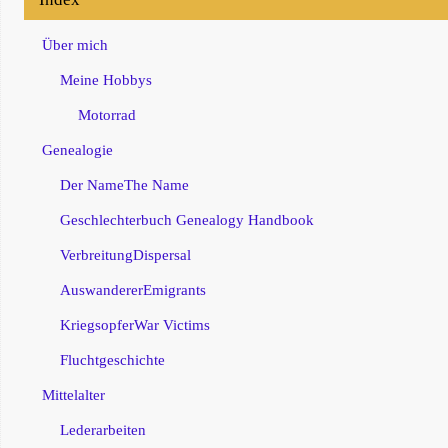
Über mich
Meine Hobbys
Motorrad
Genealogie
Der Name
The Name
Geschlechterbuch
Genealogy Handbook
Verbreitung
Dispersal
Auswanderer
Emigrants
Kriegsopfer
War Victims
Fluchtgeschichte
Mittelalter
Lederarbeiten