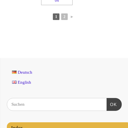
1
2
►
Deutsch
English
OK
Index